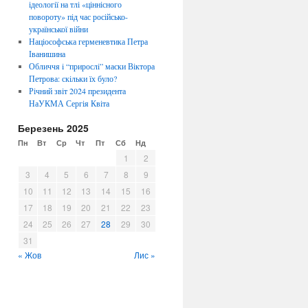
ідеології на тлі «ціннісного
повороту» під час російсько-
української війни
Націософська герменевтика Петра
Іванишина
Обличчя i “прирослi” маски Віктора
Петрова: скiльки їх було?
Річний звіт 2024 президента
НаУКМА Сергія Квіта
Березень 2025
Пн
Вт
Ср
Чт
Пт
Сб
Нд
1
2
3
4
5
6
7
8
9
10
11
12
13
14
15
16
17
18
19
20
21
22
23
24
25
26
27
28
29
30
31
« Жов
Лис »