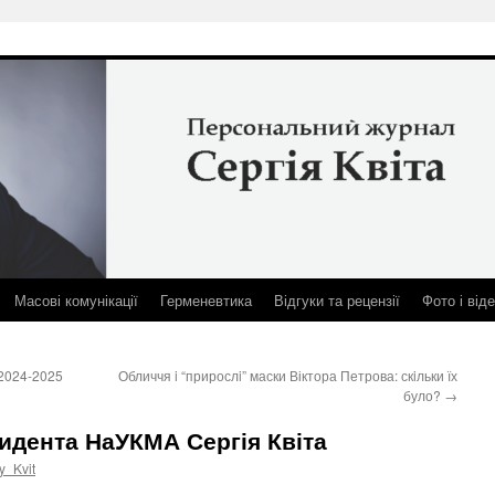
Масові комунікації
Герменевтика
Відгуки та рецензії
Фото і від
 2024-2025
Обличчя i “прирослi” маски Віктора Петрова: скiльки їх
було?
→
зидента НаУКМА Сергія Квіта
y_Kvit