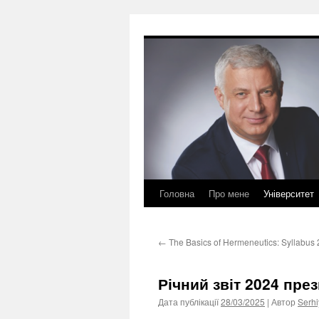
Перейти
до
вмісту
Головна
Про мене
Університет
←
The Basics of Hermeneutics: Syllabus
Річний звіт 2024 пре
Дата публікації
28/03/2025
| Автор
Serhi