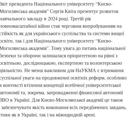
Звіт президента Національного університету “Києво-
Могилянська академія” Сергія Квіта презентує розвиток
навчального закладу в 2024 році. Третій рік
повномасштабної війни став черговим випробуванням на
стійкість як для українського суспільства та системи вищої
освіти, так і для Національного університету “Києво-
Могилянська академія”. Тому увага до питань національної
безпеки та оборони залишалася пріоритетною на рівні з
освітньою, дослідницькою, експертною та волонтерською
діяльністю. Не менш важливим для НаУКМА є втримання
суспільної уваги на продовженні освітніх реформ, особливо
в контексті втілення концепції всебічної університетської
автономії та, зокрема, запровадженні фінансової автономії
ЗВО в Україні. Для Києво-Могилянської академії це також
 забезпечувати якість виконання всіх передбачених завдань,
тиви як в Україні, так і на міжнародній арені.