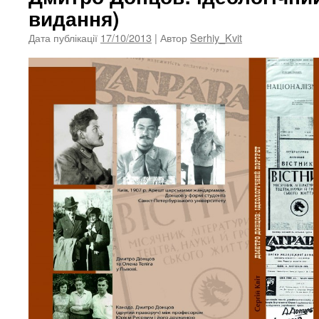
видання)
Дата публікації
17/10/2013
| Автор
Serhiy_Kvit