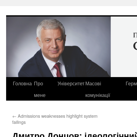
Перейти
до
вмісту
Головна
Про
Університет
Масові
Герм
мене
комунікації
←
Admissions weaknesses highlight system
failings
Дмитро Донцов: ідеологічний