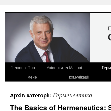
Перейти
до
вмісту
Головна
Про
Університет
Масові
Герм
мене
комунікації
Герменевтика
Архів категорії:
The Basics of Hermeneutics: 