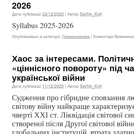
2026
Дата публікації
22/12/2025
| Автор
Serhiy_Kvit
Syllabus 2025-2026
Опубліковано в категорії:
Герменевтика
|
Коментарі Вимкнено
Хаос за інтересами. Політичні
«ціннісного повороту» під ча
української війни
Дата публікації
11/12/2025
| Автор
Serhiy_Kvit
Судження про гібридне сповзання л
світову війну найкраще характеризу
чверті ХХІ ст. Ліквідація світової с
створеної після Другої світової війн
глобальних інституцій, втрата здатно