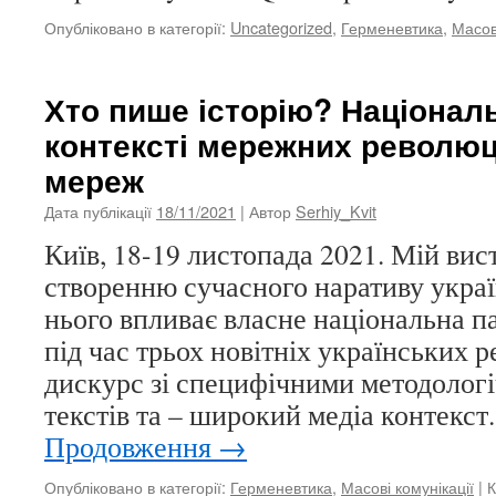
Опубліковано в категорії:
Uncategorized
,
Герменевтика
,
Масові
Хто пише історію? Національ
контексті мережних революці
мереж
Дата публікації
18/11/2021
| Автор
Serhiy_Kvit
Київ, 18-19 листопада 2021. Мій ви
створенню сучасного наративу україн
нього впливає власне національна па
під час трьох новітніх українських 
дискурс зі специфічними методолог
текстів та – широкий медіа контекс
Продовження
→
Опубліковано в категорії:
Герменевтика
,
Масові комунікації
|
К