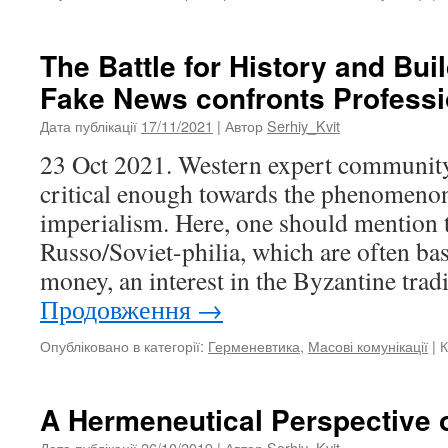
The Battle for History and Buil
Fake News confronts Profess
Дата публікації
17/11/2021
| Автор
Serhiy_Kvit
23 Oct 2021. Western expert communit
critical enough towards the phenomeno
imperialism. Here, one should mention t
Russo/Soviet-philia, which are often ba
money, an interest in the Byzantine trad
Продовження
→
Опубліковано в категорії:
Герменевтика
,
Масові комунікації
|
К
A Hermeneutical Perspective
Дата публікації
26/10/2019
| Автор
Serhiy_Kvit