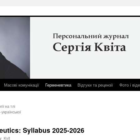
Масові комунікації
Герменевтика
Відгуки та рецензії
Фото і від
ії на тлі
-української
eutics: Syllabus 2025-2026
y_Kvit