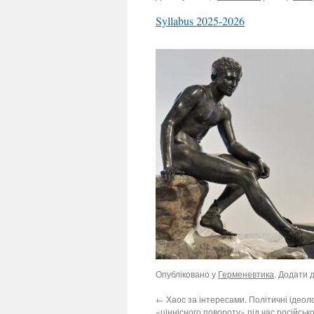
Syllabus 2025-2026
Опубліковано у
Герменевтика
. Додати 
←
Хаос за інтересами. Політичні ідеолог
«ціннісного повороту» під час російсько