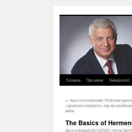
Перейти
до
вмісту
Головна
Про мене
Університет
←
Хаос за інтересами. Політичні ідеолог
«ціннісного повороту» під час російсько
війни
The Basics of Hermen
Дата публікації
22/12/2025
| Автор
Serhi