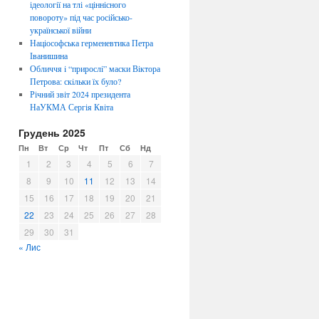
ідеології на тлі «ціннісного
повороту» під час російсько-
української війни
Націософська герменевтика Петра
Іванишина
Обличчя i “прирослi” маски Віктора
Петрова: скiльки їх було?
Річний звіт 2024 президента
НаУКМА Сергія Квіта
Грудень 2025
Пн
Вт
Ср
Чт
Пт
Сб
Нд
1
2
3
4
5
6
7
8
9
10
11
12
13
14
15
16
17
18
19
20
21
22
23
24
25
26
27
28
29
30
31
« Лис