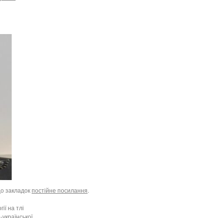
до закладок
постійне посилання
.
ії на тлі
-української