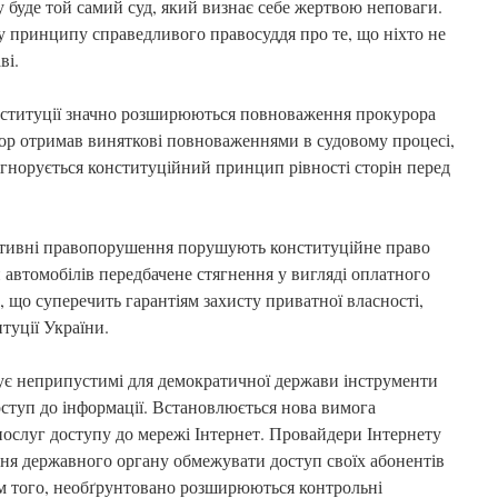
 буде той самий суд, який визнає себе жертвою неповаги.
 принципу справедливого правосуддя про те, що ніхто не
ві.
онституції значно розширюються повноваження прокурора
ор отримав виняткові повноваженнями в судовому процесі,
м ігнорується конституційний принцип рівності сторін перед
ративні правопорушення порушують конституційне право
ти автомобілів передбачене стягнення у вигляді оплатного
 що суперечить гарантіям захисту приватної власності,
туції України.
є неприпустимі для демократичної держави інструменти
ступ до інформації. Встановлюється нова вимога
послуг доступу до мережі Інтернет. Провайдери Інтернету
ння державного органу обмежувати доступ своїх абонентів
рім того, необґрунтовано розширюються контрольні