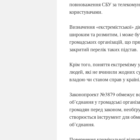
повноваження СБУ за телекомун
користувачами.
Визначення «екстремістської» ді
широким та розмитим, і може бут
громадських організацій, що пря
закритий перелік таких підстав.
Крім того, поняття екстремізму
людей, які не вчинили жодних с
владою чи станом справ у країні
Законопроект №3879 обмежує вст
об’єднання у громадські організ
громадян перед законом, необґр
створюється інструмент для обме
об’єднання.
Повернення кримінальної відпов