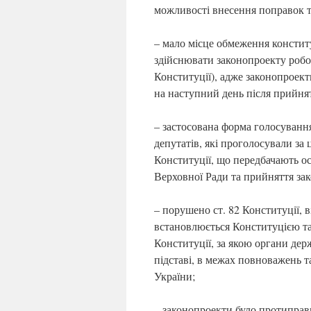
можливості внесення поправок т
– мало місце обмеження констит
здійснювати законопроекту робот
Конституції), адже законопроект
на наступний день після прийнят
– застосована форма голосуванн
депутатів, які проголосували за 
Конституції, що передбачають о
Верховної Ради та прийняття зак
– порушено ст. 82 Конституції, 
встановлюється Конституцією та 
Конституції, за якою органи держ
підставі, в межах повноважень т
України;
– законопроекти було протиправ