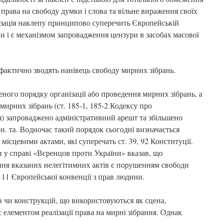
 права на свободу думки і слова та вільне вираження своїх
лізація наклепу принципово суперечить Європейській
и і є механізмом запровадження цензури в засобах масової
 фактично зводять нанівець свободу мирних зібрань.
ного порядку організації або проведення мирних зібрань, а
мирних зібрань (ст. 185-1, 185-2 Кодексу про
) запроваджено адміністративний арешт та збільшено
рн. та. Водночас такий порядок сьогодні визначається
місцевими актами, які суперечать ст. 39, 92 Конституції.
 у справі «Вєренцов проти України» вказав, що
ння вказаних нелегітимних актів є порушенням свободи
. 11 Європейської конвенції з прав людини.
в чи конструкцій, що використовуються як сцена,
 елементом реалізації права на мирні зібрання. Однак