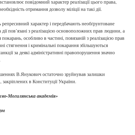
 встановлює повідомний характер реалізації цього права,
еобхідність отримання дозволу міліції на такі дії.
 репресивний характер і передбачають необґрунтоване
а дії пов’язані з реалізацією основоположних прав людини, а
покарань, особливо в частині, повязаній з реалізацією прав
вні стягнення і кримінальні покарання збільшуються
анкції за деякі адміністративні правопорушення значно
.
рішеннях В.Янукович остаточно зруйнував залишки
, закріплених в Конституції України.
єво-Могилянська академія»
рм