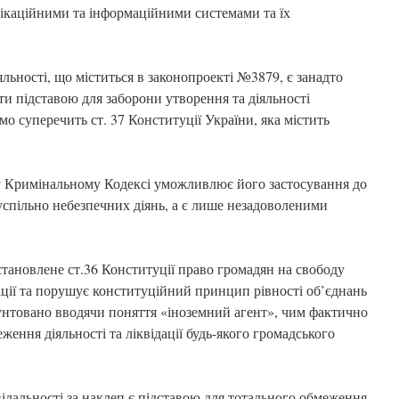
ікаційними та інформаційними системами та їх
яльності, що міститься в законопроекті №3879, є занадто
и підставою для заборони утворення та діяльності
мо суперечить ст. 37 Конституції України, яка містить
 у Кримінальному Кодексі уможливлює його застосування до
успільно небезпечних діянь, а є лише незадоволеними
.
ановлене ст.36 Конституції право громадян на свободу
ації та порушує конституційний принцип рівності об’єднань
унтовано вводячи поняття «іноземний агент», чим фактично
ження діяльності та ліквідації будь-якого громадського
ідальності за наклеп є підставою для тотального обмеження