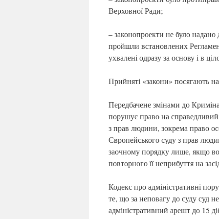
Верховної Ради;
– законопроекти не було надано
пройшли встановлених Регламент
ухвалені одразу за основу і в ціл
Прийняті «закони» посягають на
Передбачене змінами до Кримін
порушує право на справедливий с
з прав людини, зокрема право ос
Європейського суду з прав людин
заочному порядку лише, якщо вон
повторного її неприбуття на зас
Кодекс про адміністративні пор
те, що за неповагу до суду суд 
адміністративний арешт до 15 ді