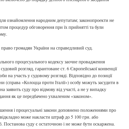
 для ознайомлення народним депутатам; законопроекти не
ом процедур обговорення при їх прийнятті та були
ому.
 право громадян України на справедливий суд.
ального процесуального кодексу заочне провадження
удовий розгляд, гарантоване ст. 6 Європейської конвенції
оби на участь у судовому розгляді. Відповідно до позиції
и (справа «Колоцца проти Італії») особу можуть засудити в
а заявить суду про відмову від участі, а не у випадку
ідання як це передбачено ухваленим «законом».
ушення і процесуальні закони доповнено положеннями про
невідкладно може накласти штраф до 5 100 грн. або
б. Постанова суду є остаточною і не може бути оскаржена.