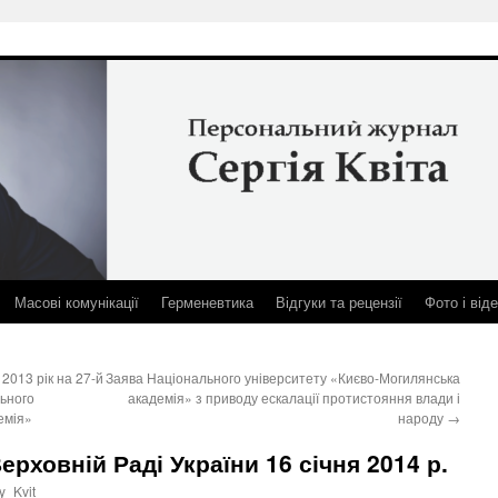
Масові комунікації
Герменевтика
Відгуки та рецензії
Фото і від
 2013 рік на 27-й
Заява Національного університету «Києво-Могилянська
льного
академія» з приводу ескалації протистояння влади і
емія»
народу
→
ерховній Раді України 16 січня 2014 р.
y_Kvit