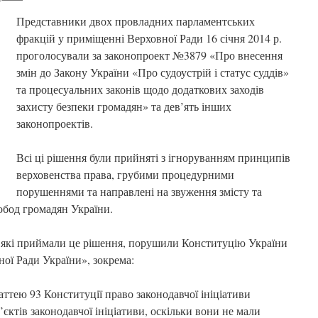
Представники двох провладних парламентських
фракцій у приміщенні Верховної Ради 16 січня 2014 р.
проголосували за законопроект №3879 «Про внесення
змін до Закону України «Про судоустрій і статус суддів»
та процесуальних законів щодо додаткових заходів
захисту безпеки громадян» та дев’ять інших
законопроектів.
Всі ці рішення були прийняті з ігноруванням принципів
верховенства права, грубими процедурними
порушеннями та направлені на звуження змісту та
обод громадян України.
 які приймали це рішення, порушили Конституцію України
ої Ради України», зокрема:
аттею 93 Конституції право законодавчої ініціативи
єктів законодавчої ініціативи, оскільки вони не мали