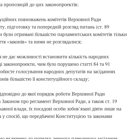
а пропозицій до цих законопроектів;
уційних повноважень комітетів Верховної Ради
у, підготовку та попередній розгляд питань (ст. 89
и були отримані більшістю парламентських комітетів тільки
тя «законів» та ними не розглядалися;
я не дає можливості встановити кількість народних
ці законопроекти, чим було порушено статті 84 та 91
собисте голосування народних депутатів на засіданнях
онів більшістю її конституційного складу;
відповідно до якої порядок роботи Верховної Ради
Законом про регламент Верховної Ради, а також ст. 19
авної влади, їх посадові особи зобов’язані діяти лише на
а у спосіб, що передбачені Конституцією та законами
но включено до порядку денного пленарного засідання