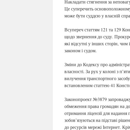
Накладати стягнення за неповагу
Це суперечить основоположному
може бути суддєю у власній спра
Всупереч статтям 121 та 129 К
щодо звернення до суду. Прокур
які відсутні у інших сторін, чи
законом і судом.
Зміни до Кодексу про адмініст
власності. За рух у колоні з п’я
вилучення транспортного засобу,
встановленим статтею 41 Консти
Законопроект №3879 запроваджу
обмеження права громадян на до
отримання ліцензії для надання 
зобов’язуються на підставі ріше
до ресурсів мережі Інтернет. К