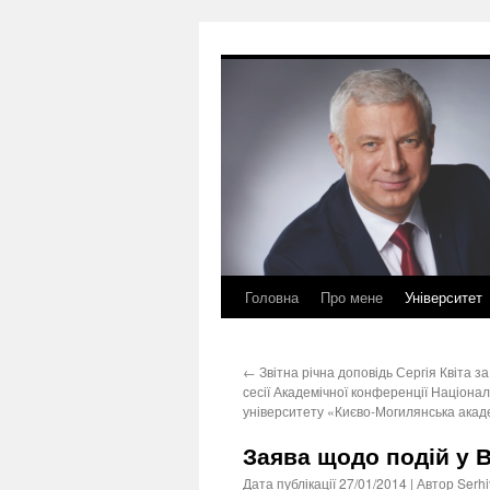
Перейти
до
вмісту
Головна
Про мене
Університет
←
Звітна річна доповідь Сергія Квіта за
сесії Академічної конференції Націона
університету «Києво-Могилянська акад
Заява щодо подій у В
Дата публікації
27/01/2014
| Автор
Serhi