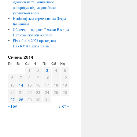
ідеології на тлі «ціннісного
повороту» під час російсько-
української війни
Націософська герменевтика Петра
Іванишина
Обличчя i “прирослi” маски Віктора
Петрова: скiльки їх було?
Річний звіт 2024 президента
НаУКМА Сергія Квіта
Січень 2014
Пн
Вт
Ср
Чт
Пт
Сб
Нд
1
2
3
4
5
6
7
8
9
10
11
12
13
14
15
16
17
18
19
20
21
22
23
24
25
26
27
28
29
30
31
« Гру
Лют »