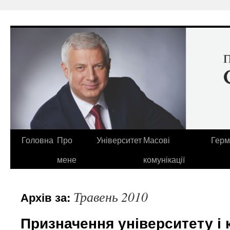
Перейти
до
вмісту
Головна
Про
Університет
Масові
Герм
мене
комунікації
Травень 2010
Архів за:
Призначення університету і 