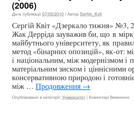
(2006)
Дата публікації
07/05/2010
| Автор
Serhiy_Kvit
Сергій Квіт «Дзеркало тижня» №3, 2
Жак Дерріда зауважив би, що в мірк
майбутнього університету, як прави
метод «бінарних опозицій», як-от: 
і національним, між модернізмом і 
матеріальним зиском і ціннісними о
консервативною природою і готовні
між …
Продовження
→
Опубліковано в категорії:
Університет
|
Коментарі Вимкнено
д
П
ун
і
кл
д
ти