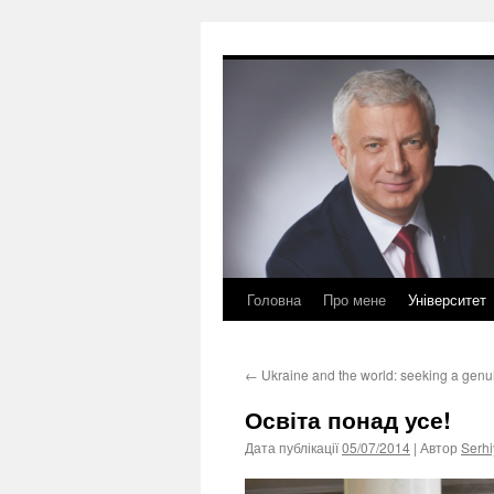
Перейти
до
вмісту
Головна
Про мене
Університет
←
Ukraine and the world: seeking a genui
Освіта понад усе!
Дата публікації
05/07/2014
| Автор
Serhi