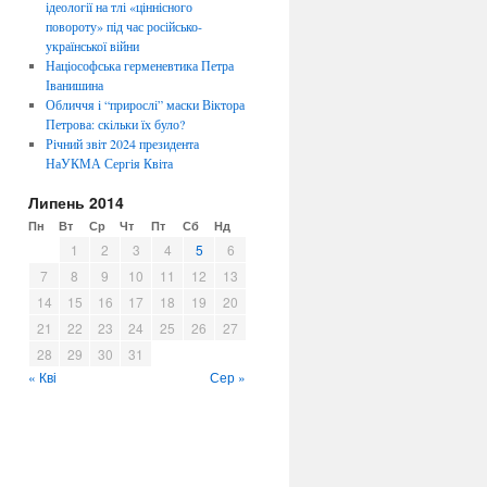
ідеології на тлі «ціннісного
повороту» під час російсько-
української війни
Націософська герменевтика Петра
Іванишина
Обличчя i “прирослi” маски Віктора
Петрова: скiльки їх було?
Річний звіт 2024 президента
НаУКМА Сергія Квіта
Липень 2014
Пн
Вт
Ср
Чт
Пт
Сб
Нд
1
2
3
4
5
6
7
8
9
10
11
12
13
14
15
16
17
18
19
20
21
22
23
24
25
26
27
28
29
30
31
« Кві
Сер »