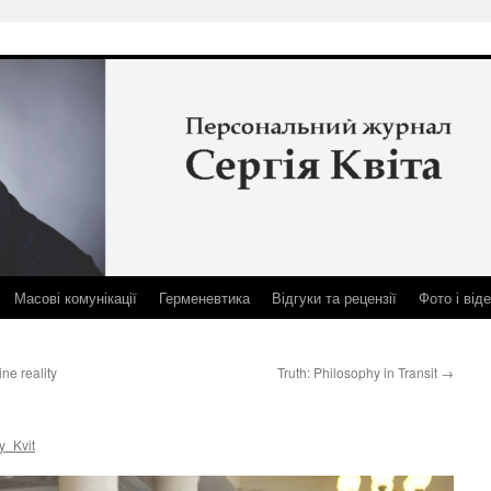
Масові комунікації
Герменевтика
Відгуки та рецензії
Фото і від
ne reality
Truth: Philosophy in Transit
→
y_Kvit