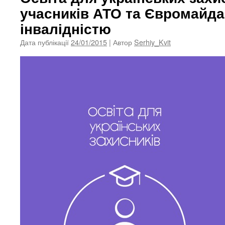
учасників АТО та Євромайда
інвалідністю
Дата публікації
24/01/2015
| Автор
Serhiy_Kvit