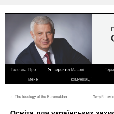
Перейти
до
вмісту
Головна
Про
Університет
Масові
Герм
мене
комунікації
←
The Ideology of the Euromaidan
Потрібні змі
Освіта для українських захи