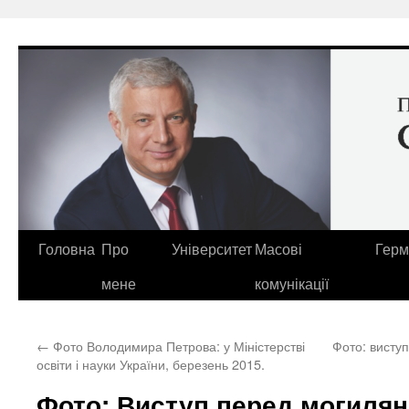
Перейти
до
вмісту
Головна
Про
Університет
Масові
Герм
мене
комунікації
←
Фото Володимира Петрова: у Міністерстві
Фото: висту
освіти і науки України, березень 2015.
Фото: Виступ перед могиля