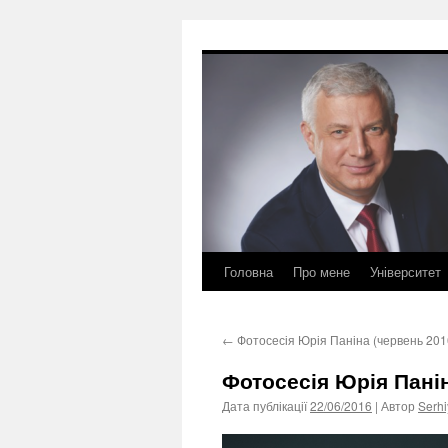
Перейти
до
вмісту
Головна
Про мене
Університет
←
Фотосесія Юрія Паніна (червень 201
Фотосесія Юрія Панін
Дата публікації
22/06/2016
| Автор
Serhi