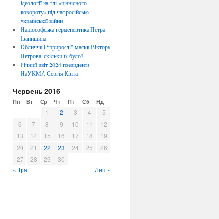
ідеології на тлі «ціннісного
повороту» під час російсько-
української війни
Націософська герменевтика Петра
Іванишина
Обличчя i “прирослi” маски Віктора
Петрова: скiльки їх було?
Річний звіт 2024 президента
НаУКМА Сергія Квіта
Червень 2016
Пн
Вт
Ср
Чт
Пт
Сб
Нд
1
2
3
4
5
6
7
8
9
10
11
12
13
14
15
16
17
18
19
20
21
22
23
24
25
26
27
28
29
30
« Тра
Лип »