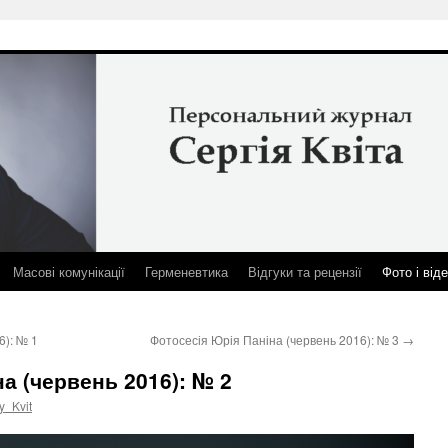
Масові комунікації
Герменевтика
Відгуки та рецензії
Фото і від
6): № 1
Фотосесія Юрія Паніна (червень 2016): № 3
→
а (червень 2016): № 2
y_Kvit