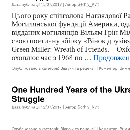
Дата публікації
15/07/2017
| Автор
Serhiy_Kvit
Цього року співголова Наглядової Р
Могилянської фундації Америки, од
відданих могилянців Вільям Грін Мі
свою поетичну збірку «Вінок друзів»
Green Miller: Wreath of Friends. – Oxf
охоплює час з 1968 по …
Продовже
Опубліковано в категорії:
Відгуки та рецензії
|
Коментарі Вимк
One Hundred Years of the Ukra
Struggle
Дата публікації
12/07/2017
| Автор
Serhiy_Kvit
Опубліковано в категорії:
Відгуки та рецензії
|
Коментарі Вимк