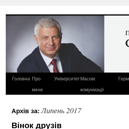
Перейти
до
вмісту
Головна
Про
Університет
Масові
Герм
мене
комунікації
Липень 2017
Архів за:
Вінок друзів