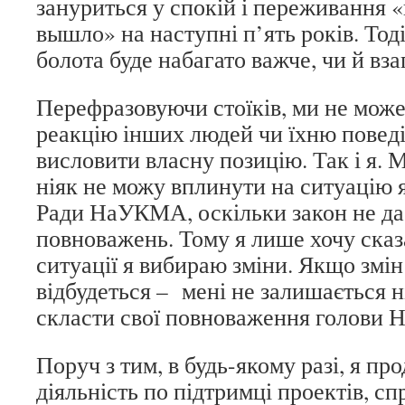
зануриться у спокій і переживання «
вышло» на наступні п’ять років. Тоді
болота буде набагато важче, чи й вз
Перефразовуючи стоїків, ми не мож
реакцію інших людей чи їхню повед
висловити власну позицію. Так і я. М
ніяк не можу вплинути на ситуацію 
Ради НаУКМА, оскільки закон не да
повноважень. Тому я лише хочу сказа
ситуації я вибираю зміни. Якщо змі
відбудеться – мені не залишається н
скласти свої повноваження голови Н
Поруч з тим, в будь-якому разі, я п
діяльність по підтримці проектів, с