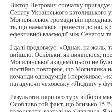
Віктор Петрович спочатку пригадує
Сенату Українського католицького у
Могилянської громади він приєднавс
те, що намагався принести до нас кр
ефективної взаємодії між Сенатом т
І далі продовжує: «Однак, на жаль, т
вийшло. Оскільки, як виявилося, пр
Могилянської академії цього не було
постійно повторює, що Могилянка н
команди однодумців і переживає, «к
нагадуючи чеховську «Людину у фут
Результати першого туру виборів ме
Особливо той факт, що близько 15 % 
голосувати, взагалі не з’явилися. Я 