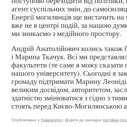
поступово переходити від політики, 
агент суспільних змін, до самоізоляц
Енергії могилянців ще вистачить на 
вже не в центрі подій, за нашою дум
ми зникаємо з медійного простору.
Андрій Анатолійович колись також бу
і Марина Ткачук. Всі ми представля
факультети (те саме я можу сказати 
нашого університету). Сьогодні я з
громаду підтримати Марину Леонідівн
великим досвідом, авторитетом, заслу
здатністю змінюватися з гідно з тим
стоять перед Києво-Могилянською а
Опубліковано у
Університет
. Додати до закладок
постійне по