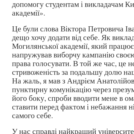
допомогу студентам і викладачам К
академії».
Це були слова Віктора Петровича Ів
дещо хочу додати від себе. Як викла
Могилянської академії, який працює н
напружував виборчу кампанію своєю
права голосувати. В той же час, це
стривоженість за подальшу долю наш
На жаль, я мав з Андрієм Анатолій
пунктирну комунікацію через презум
його боку, спроби вводити мене в о
ставити перед фактом і небажання ні
самого себе.
У нас справді найкращий університе