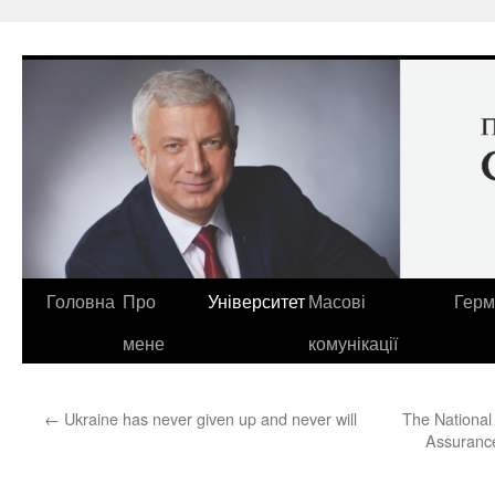
Перейти
до
вмісту
Головна
Про
Університет
Масові
Герм
мене
комунікації
←
Ukraine has never given up and never will
The National
Assurance