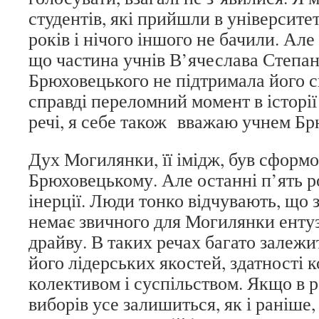
студентів, які прийшли в університет
років і нічого іншого не бачили. Але
що частина учнів В’ячеслава Степа
Брюховецького не підтримала його с
справді переломний момент в історії
речі, я себе також вважаю учнем Бр
Дух Могилянки, її імідж, був сформ
Брюховецькому. Але останні п’ять р
інерції. Люди тонко відчувають, що з
немає звичного для Могилянки ентуз
драйву. В таких речах багато залежит
його лідерських якостей, здатності 
колективом і суспільством. Якщо в р
виборів усе залишиться, як і раніше