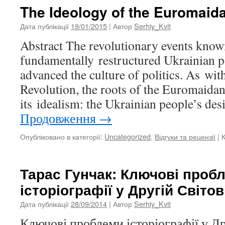
The Ideology of the Euromaid
Дата публікації
19/01/2015
| Автор
Serhiy_Kvit
Abstract The revolutionary events kno
fundamentally restructured Ukrainian pol
advanced the culture of politics. As wit
Revolution, the roots of the Euromaidan
its idealism: the Ukrainian people’s desi
Продовження
→
Опубліковано в категорії:
Uncategorized
,
Відгуки та рецензії
|
Тарас Гунчак: Ключові проб
історіографії у Другій Світов
Дата публікації
28/09/2014
| Автор
Serhiy_Kvit
Ключові проблеми історіографії у Др