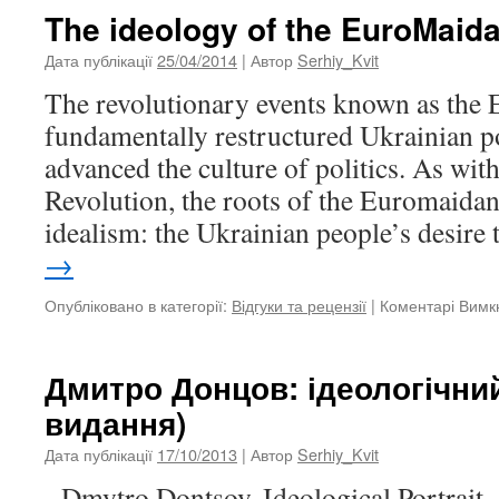
The ideology of the EuroMaid
Дата публікації
25/04/2014
| Автор
Serhiy_Kvit
The revolutionary events known as the
fundamentally restructured Ukrainian pol
advanced the culture of politics. As wi
Revolution, the roots of the Euromaidan
idealism: the Ukrainian people’s desire
→
Опубліковано в категорії:
Відгуки та рецензії
|
Коментарі Вимк
Дмитро Донцов: ідеологічний
видання)
Дата публікації
17/10/2013
| Автор
Serhiy_Kvit
Dmytro Dontsov. Ideological Portrait