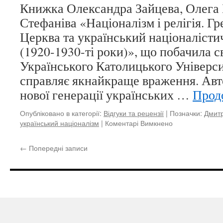
Книжка Олександра Зайцева, Олега 
Стефаніва «Націоналізм і релігія. Г
Церква та український націоналісти
(1920-1930-ті роки)», що побачила с
Українського Католицького Університ
справляє якнайкраще враження. Авт
нової генерації українських …
Прод
Опубліковано в категорії:
Відгуки та рецензії
|
Позначки:
Дмит
український націоналізм
|
Коментарі Вимкнено
до
Націоналізм
і
←
Попередні записи
релігія