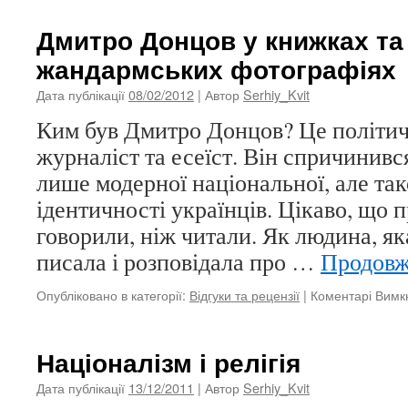
Дмитро Донцов у книжках та
жандармських фотографіях
Дата публікації
08/02/2012
| Автор
Serhiy_Kvit
Ким був Дмитро Донцов? Це політич
журналіст та есеїст. Він спричинив
лише модерної національної, але та
ідентичності українців. Цікаво, що 
говорили, ніж читали. Як людина, як
писала і розповідала про …
Продов
Опубліковано в категорії:
Відгуки та рецензії
|
Коментарі Вимк
Націоналізм і релігія
Дата публікації
13/12/2011
| Автор
Serhiy_Kvit