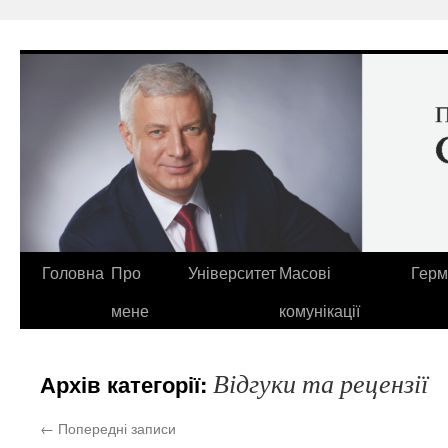
Перейти
до
вмісту
Головна
Про
Університет
Масові
Герм
мене
комунікації
Відгуки та рецензії
Архів категорії:
←
Попередні записи