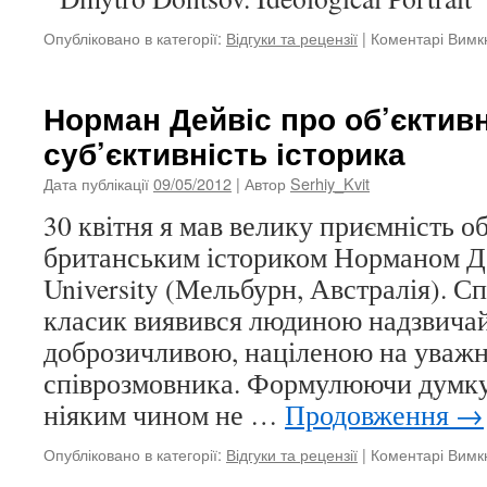
Опубліковано в категорії:
Відгуки та рецензії
|
Коментарі Вимк
Норман Дейвіс про об’єктивн
суб’єктивність історика
Дата публікації
09/05/2012
| Автор
Serhiy_Kvit
30 квітня я мав велику приємність о
британським істориком Норманом Де
University (Мельбурн, Австралія). 
класик виявився людиною надзвича
доброзичливою, націленою на уважн
співрозмовника. Формулюючи думку
ніяким чином не …
Продовження
→
Опубліковано в категорії:
Відгуки та рецензії
|
Коментарі Вимк