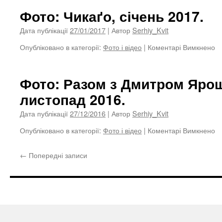
в
Фото: Чикаґо, січень 2017.
н
си
Дата публікації
27/01/2017
| Автор
Serhiy_Kvit
в
Опубліковано в категорії:
Фото і відео
|
Коментарі Вимкнено
д
M
Ф
Co
Чи
Ф
сі
Фото: Разом з Дмитром Ярош
кв
2
2
листопад 2016.
Дата публікації
27/12/2016
| Автор
Serhiy_Kvit
Опубліковано в категорії:
Фото і відео
|
Коментарі Вимкнено
д
Ф
Р
←
Попередні записи
з
Д
Я
Ки
л
2