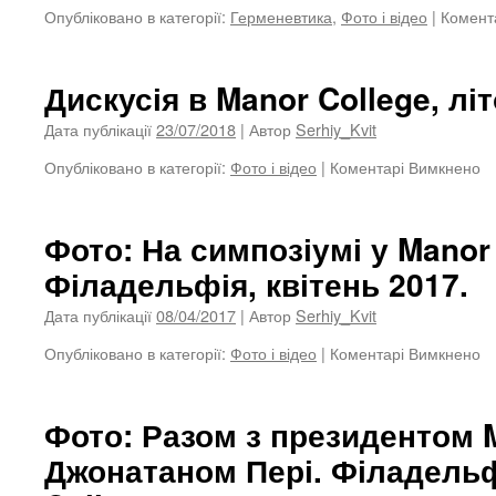
Опубліковано в категорії:
Герменевтика
,
Фото і відео
|
Комент
За
Дискусія в Manor College, літ
Дата публікації
23/07/2018
| Автор
Serhiy_Kvit
Опубліковано в категорії:
Фото і відео
|
Коментарі Вимкнено
д
Ди
в
M
Фото: На симпозіумі у Manor 
Co
Філадельфія, квітень 2017.
лі
2
Дата публікації
08/04/2017
| Автор
Serhiy_Kvit
Опубліковано в категорії:
Фото і відео
|
Коментарі Вимкнено
д
Ф
Н
си
Фото: Разом з президентом 
у
Джонатаном Пері. Філадельф
M
Co