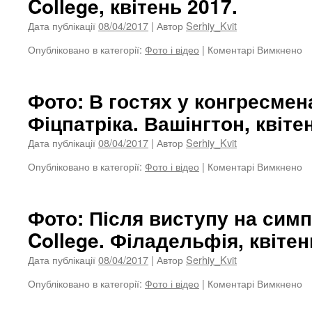
College, квітень 2017.
Ф
кв
Дата публікації
08/04/2017
| Автор
Serhiy_Kvit
2
Опубліковано в категорії:
Фото і відео
|
Коментарі Вимкнено
д
Ф
Р
з
Фото: В гостях у конгресмен
п
Фіцпатріка. Вашінгтон, квіте
M
Co
Дата публікації
08/04/2017
| Автор
Serhiy_Kvit
Д
Пе
Опубліковано в категорії:
Фото і відео
|
Коментарі Вимкнено
д
Ф
Ф
M
В
Co
го
Фото: Після виступу на симп
кв
у
2
College. Філадельфія, квітен
к
Б
Дата публікації
08/04/2017
| Автор
Serhiy_Kvit
Фі
Ва
Опубліковано в категорії:
Фото і відео
|
Коментарі Вимкнено
д
кв
Ф
2
П