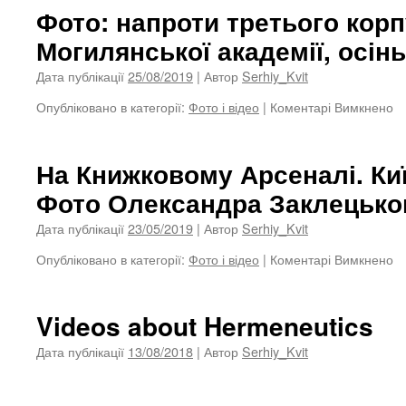
Фото: напроти третього корп
Могилянської академії, осінь
Дата публікації
25/08/2019
| Автор
Serhiy_Kvit
Опубліковано в категорії:
Фото і відео
|
Коментарі Вимкнено
д
Ф
н
тр
На Книжковому Арсеналі. Киї
к
Фото Олександра Заклецько
К
М
Дата публікації
23/05/2019
| Автор
Serhiy_Kvit
ак
ос
Опубліковано в категорії:
Фото і відео
|
Коментарі Вимкнено
д
2
Н
К
Ар
Videos about Hermeneutics
Ки
т
Дата публікації
13/08/2018
| Автор
Serhiy_Kvit
2
Ф
О