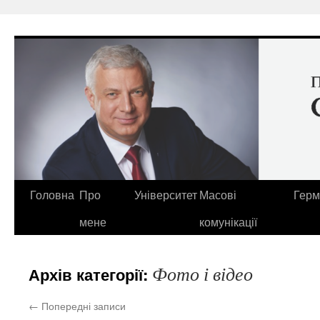
Перейти
до
вмісту
Головна
Про
Університет
Масові
Герм
мене
комунікації
Фото і відео
Архів категорії:
←
Попередні записи