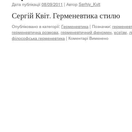
Дата публікації
08/09/2011
| Автор
Serhiy_Kvit
Сергій Квіт. Герменевтика стилю
Опубліковано в категорії:
Герменевтика
|
Позначки:
герменев
герменевтична розмова
,
герменевтичний феномен
,
есеїзм
,
л
філософська герменевтика
|
Коментарі Вимкнено
до
Герменевти
стилю