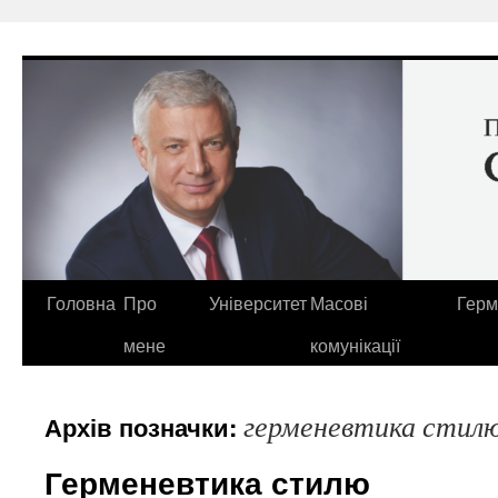
Перейти
до
вмісту
Головна
Про
Університет
Масові
Герм
мене
комунікації
герменевтика стил
Архів позначки:
Герменевтика стилю