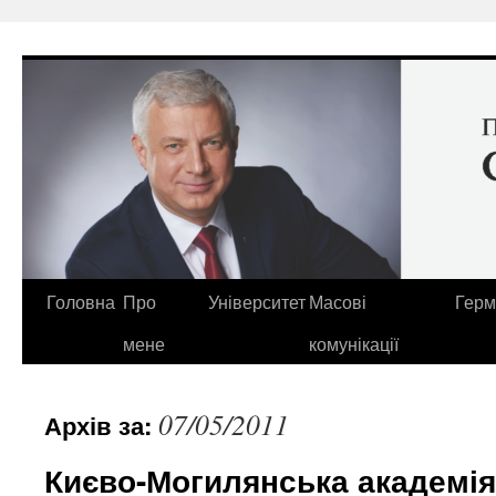
Перейти
до
вмісту
Головна
Про
Університет
Масові
Герм
мене
комунікації
07/05/2011
Архів за:
Києво-Могилянська академія