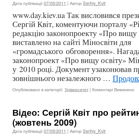
Дата публікації
07/05/2011
| Автор
Serhiy_Kvit
www.day.kiev.ua Так висловився пр
Сергій Квіт, коментуючи порталу «Р
редакцію законопроекту «Про вищу о
виставлено на сайті Міносвіти для
«громадського обговорення». Нагад
законопроект «Про вищу освіту» Мін
у 2010 році. Документ узаконював 
зовнішнього незалежного …
Продо
Опубліковано в категорії:
Університет
|
Коментарі Вимкнено
д
Ц
за
бе
Відео: Сергій Квіт про рейти
йо
(жовтень 2009)
н
м
Дата публікації
07/05/2011
| Автор
Serhiy_Kvit
в