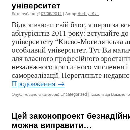
університет
Дата публікації
07/05/2011
| Автор
Serhiy_Kvit
Відкриваючи свій блог, я перш за вс
абітурієнтів 2011 року: вступайте д
університету “Києво-Могилянська а
особливий університет. Тут Ви мати
для власного професійного зростанн
незалежного критичного мислення і 
самореалізації. Перегляньте недавнє
Продовження
→
Опубліковано в категорії:
Uncategorized
|
Коментарі Вимкнено
Цей законопроект безнадійни
можна виправити…