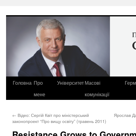
Перейти
до
вмісту
Головна
Про
Університет
Масові
Герм
мене
комунікації
←
Відео: Сергій Квіт про міністерський
Ярослав Да
законопроект “Про вищу освіту” (травень 2011)
Resistance Grows to Governm