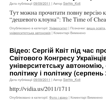
Дата публікації
09/09/2011
| Автор
Serhiy_Kvit
Тут можна прочитати повну версію 
“дешевого клоуна”: The Time of Che
Опубліковано в категорії:
Університет
|
Позначки:
вища освіта
університетська автономія
|
Коментарі Вимкнено
до
Час
“дешевого
клоуна”
Відео: Сергій Квіт під час п
(2011)
Світового Конгресу Українці
університетську автономію,
політику і політику (серпень 
Дата публікації
09/09/2011
| Автор
Serhiy_Kvit
http://vidia.us/2011/1711
Опубліковано в категорії:
Фото і відео
|
Коментарі Вимкнено
д
Ві