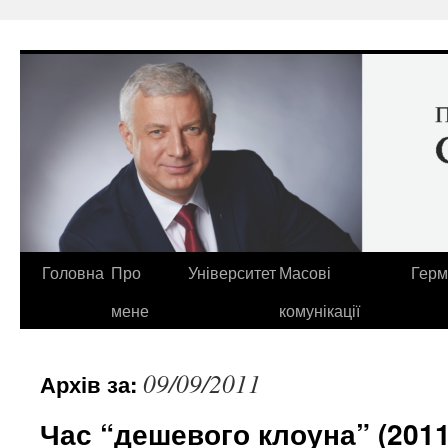
Перейти
до
вмісту
Головна
Про
Університет
Масові
Герм
мене
комунікації
09/09/2011
Архів за:
Час “дешевого клоуна” (2011