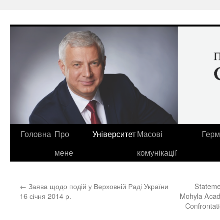
Перейти
до
вмісту
Головна
Про
Університет
Масові
Герм
мене
комунікації
←
Заява щодо подій у Верховній Раді України
Statemen
16 січня 2014 р.
Mohyla Acade
Confrontat