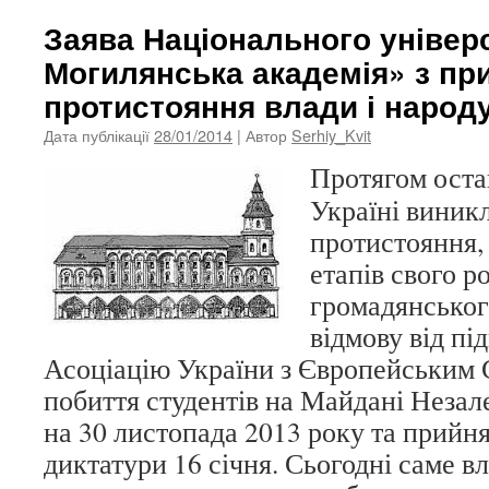
Заява Національного універ
Могилянська академія» з при
протистояння влади і народ
Дата публікації
28/01/2014
| Автор
Serhiy_Kvit
Протягом остан
Україні виник
протистояння,
етапів свого р
громадянськог
відмову від пі
Асоціацію України з Європейським 
побиття студентів на Майдані Незале
на 30 листопада 2013 року та прийня
диктатури 16 січня. Сьогодні саме вл