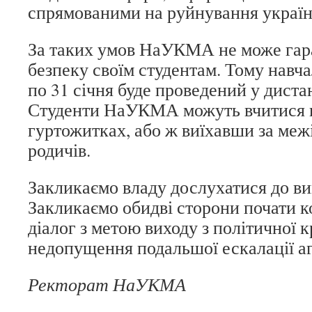
спрямованими на руйнування україн
За таких умов НаУКМА не може гар
безпеку своїм студентам. Тому навч
по 31 січня буде проведений у дист
Студенти НаУКМА можуть вчитися в
гуртожитках, або ж виїхавши за межі
родичів.
Закликаємо владу дослухатися до ви
Закликаємо обидві сторони почати 
діалог з метою виходу з політичної к
недопущення подальшої ескалації агр
Ректорат НаУКМА