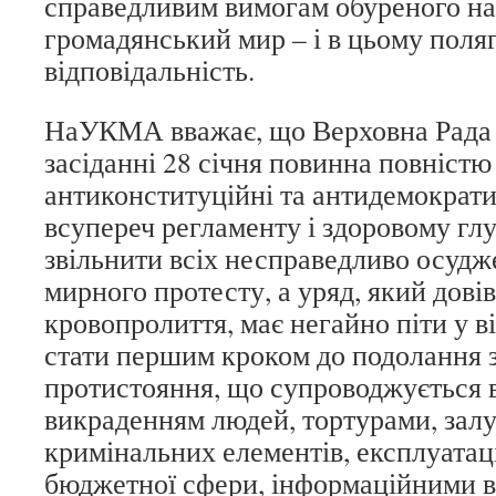
справедливим вимогам обуреного на
громадянський мир – і в цьому поляг
відповідальність.
НаУКМА вважає, що Верховна Рада 
засіданні 28 січня повинна повністю
антиконституційні та антидемократи
всупереч регламенту і здоровому глу
звільнити всіх несправедливо осудж
мирного протесту, а уряд, який довів
кровопролиття, має негайно піти у в
стати першим кроком до подолання 
протистояння, що супроводжується 
викраденням людей, тортурами, зал
кримінальних елементів, експлуатац
бюджетної сфери, інформаційними в