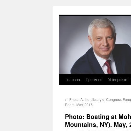
Перейти
до
вмісту
Головна
Про мене
Університет
←
Photo: At the Library of Congress Eur
Room. May, 2016.
Photo: Boating at Moh
Mountains, NY). May, 