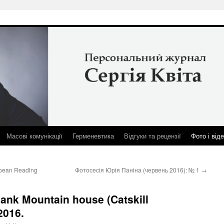
Масові комунікації
Герменевтика
Відгуки та рецензії
Фото і від
opean Reading
Фотосесія Юрія Паніна (червень 2016): № 1
→
ank Mountain house (Catskill
2016.