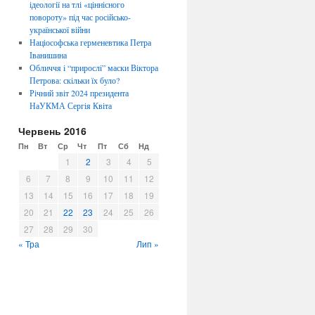
ідеології на тлі «ціннісного
повороту» під час російсько-
української війни
Націософська герменевтика Петра
Іванишина
Обличчя i “прирослi” маски Віктора
Петрова: скiльки їх було?
Річний звіт 2024 президента
НаУКМА Сергія Квіта
Червень 2016
Пн
Вт
Ср
Чт
Пт
Сб
Нд
1
2
3
4
5
6
7
8
9
10
11
12
13
14
15
16
17
18
19
20
21
22
23
24
25
26
27
28
29
30
« Тра
Лип »