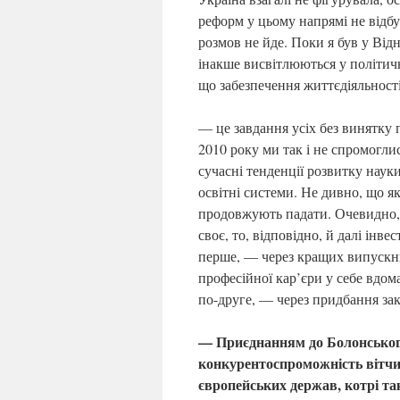
реформ у цьому напрямі не відбу
розмов не йде. Поки я був у Відн
інакше висвітлюються у політичн
що забезпечення життєдіяльност
— це завдання усіх без винятку 
2010 року ми так і не спромогли
сучасні тенденції розвитку науки
освітні системи. Не дивно, що як
продовжують падати. Очевидно, 
своє, то, відповідно, й далі інв
перше, — через кращих випускни
професійної кар’єри у себе вдом
по-друге, — через придбання зак
— Приєднанням до Болонськог
конкурентоспроможність вітчиз
європейських держав, котрі та