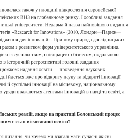
нювалася також у площині підкреслення європейської
опейських ВНЗ на глобальному ринку. І особливі завдання
дницькі університети. Недарма й назва найновішого видання
итетів «Research for Іnnovatіons» (2010, Лондон—Париж—
лідження для інновацій». Причому природа дослідницьких
 разом з розвитком форм університетського управління,
ією із суспільством, співпрацею з бізнесом, подальшою
о в історичній ретроспективі головні завдання
анцюжком: надання освіти — проведення наукових
дні йдеться вже про відкриту науку та відкриті інновації.
ні й суспільні інновації на місцевому, національному,
 уряди вважаються агентами інновацій в науці та освіті, а
їнських реалій, якщо на практиці Болонський процес
яким є стан вітчизняної освіти?
я питання, чи хочемо ми взагалі мати сучасні якісні