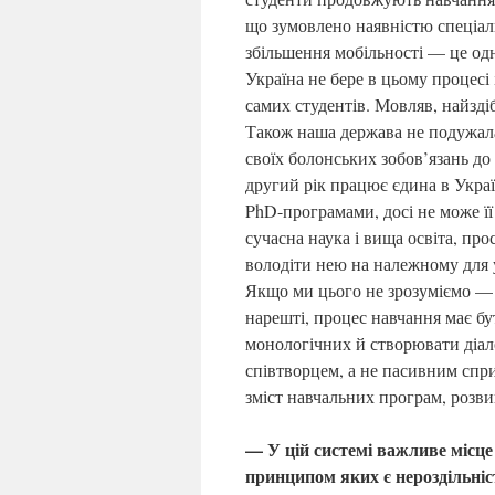
що зумовлено наявністю спеціа
збільшення мобільності — це од
Україна не бере в цьому процесі
самих студентів. Мовляв, найзді
Також наша держава не подужала
своїх болонських зобов’язань до
другий рік працює єдина в Украї
PhD-програмами, досі не може її
сучасна наука і вища освіта, пр
володіти нею на належному для у
Якщо ми цього не зрозуміємо — У
нарешті, процес навчання має бу
монологічних й створювати діал
співтворцем, а не пасивним спр
зміст навчальних програм, розви
— У цій системі важливе місце
принципом яких є нероздільніст