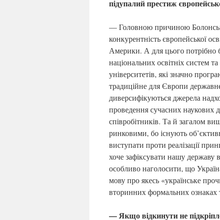
підупалий престиж європейськ
— Головною причиною Болонськ
конкурентність європейської ос
Америки. А для цього потрібно 
національних освітніх систем т
університетів, які значно прогр
традиційне для Європи державне
диверсифікуються джерела надхо
проведення сучасних наукових до
співробітників. Та й загалом вищ
ринковими, бо існують об’єктивн
виступати проти реалізації прин
хоче зафіксувати нашу державу в
особливо наголосити, що Україн
мову про якесь «українське про
вторинних формальних ознаках т
— Якщо відкинути не підкріпл