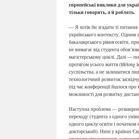
європейські виклики для україн
тільки говорять, а й роблять.
— Я хотів би згадати ті питання 
українського контексту. Одним 
бакалаврського рівня освіти, пр
не вимагає від студента обов’я
магістерському циклі. Далі — п
протягом усього життя (lіfelong 
суспільства, а не залишатися л
технологічний розвиток засвідчу
під час конференції йшлося про 
можливості для розвитку дистан
Наступна проблема — розширення
переходу студента з одного унів
одного циклу освіти і початком
докторський). Нині у країнах Є
студенти продовжують навчання в