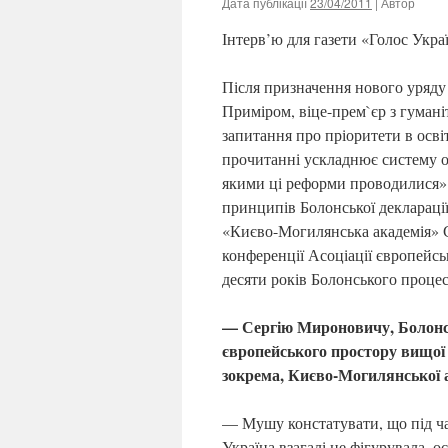
Дата публікації
23/04/2011
| Автор
Інтерв’ю для газети «Голос Укра
Після призначення нового уряду 
Приміром, віце-прем`єр з гума
запитання про пріоритети в осві
прочитанні ускладнює систему осв
якими ці реформи проводилися».
принципів Болонської деклараці
«Києво-Могилянська академія» С
конференції Асоціації європейсь
десяти років Болонського процес
— Сергію Мироновичу, Болонсь
європейського простору вищої о
зокрема, Києво-Могилянської 
— Мушу констатувати, що під ча
Україна взагалі не фігурувала, о