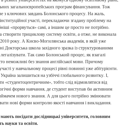
льних загальноєвропейських програм фінансування. Тож
не з ключових завдань Болонського процесу. На жаль,
 інституційної участі, перекладаючи згадану проблему на
бніші «прорвуться» самі, а іншим це просто не потрібно.
 створити трициклову систему освіти, а отже, не виконала
 2010 року. А Києво-Могилянська академія, в якій уже
ні Докторська школа західного зразка із структурованими
 легалізувати. Так само Болонський процес, як взагалі
осто неможливі без знання англійської мови. Причому
часті у навчальному процесі рівні повинні уже абітурієнти.
країна залишиться на узбіччі глобального розвитку. І,
ти «студентоцентричним», тобто слід відмовлятися від
огічні форми навчання, де студент виступав би активним
иймачем нового знання. А для цього потрібно змінювати
вати нові форми контролю якості навчання і викладання.
 мають посідати дослідницькі університети, головним
ь науки та освіти.