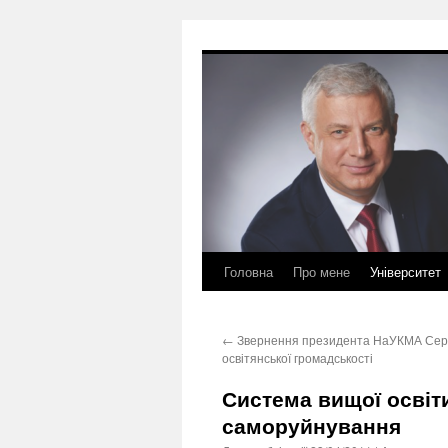
Перейти
до
вмісту
Головна
Про мене
Університет
←
Звернення президента НаУКМА Сергі
освітянської громадськості
Система вищої освіт
саморуйнування