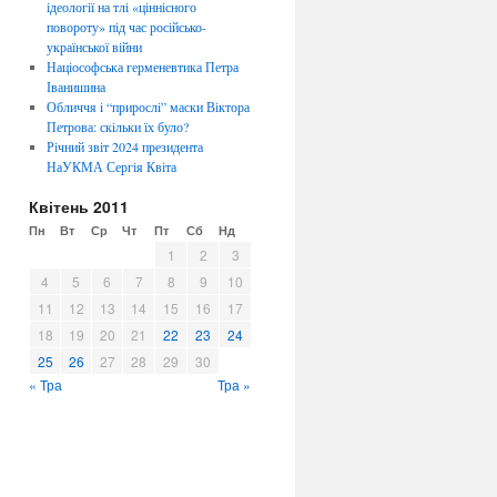
ідеології на тлі «ціннісного
повороту» під час російсько-
української війни
Націософська герменевтика Петра
Іванишина
Обличчя i “прирослi” маски Віктора
Петрова: скiльки їх було?
Річний звіт 2024 президента
НаУКМА Сергія Квіта
Квітень 2011
Пн
Вт
Ср
Чт
Пт
Сб
Нд
1
2
3
4
5
6
7
8
9
10
11
12
13
14
15
16
17
18
19
20
21
22
23
24
25
26
27
28
29
30
« Тра
Тра »