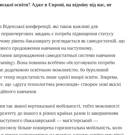
ської освіти? Адже в Європі, на відміну від нас, не
з Віденської конференції, які також важливі для
з першочергових завдань є потреба підвищення статусу
ичому рівень бакалаврату розглядається як самодостатній, що
зкового продовження навчання на наступному,
итання запровадження самодостатньої системи навчання
learnіng). Вона повинна всебічно обслуговувати потреби
ише додатковою освітньою можливістю, бо бурхливий
є тепер недостатність лише однієї вищої освіти. Зокрема,
те, що «друга технологічна революція» створює нові якісні
ційного навчання.
 так званої вертикальної мобільності, тобто можливості
ерситету до іншого в різних країнах разом із завершенням
 наступного (бакалаврський — магістерський —
вросоюзу більше поширена горизонтальна мобільність, коли
 різних університетах на якомусь одному освітньому рівні,