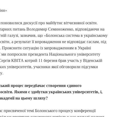
їни»
поновилися дискусії про майбутнє вітчизняної освіти.
нітарних питань Володимир Семиноженко, відповідаючи на
тній галузі, зазначив, що «Болонська система в українському
іти, а результат її впровадження не відповідає гаслам, під
 Прояснити ситуацію із запровадженням в Україні
ї ми попросили президента Національного університету
ергія КВІТА котрий 11 березня брав участь у Віденській
ких університетів, учасники якої обговорили підсумки
у.
кий процес передбачає створення єдиного
світи. Якими є здобутки українських університетів, і,
академії на цьому шляху?
с присвяченої темі Болонського процесу конференції
скільки протягом зазначеного періоду у нас взагалі жодних