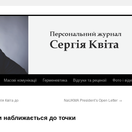
Масові комунікації
Герменевтика
Відгуки та рецензії
Фото і від
я Квіта до
NaUKMA President’s Open Letter
→
и наближається до точки