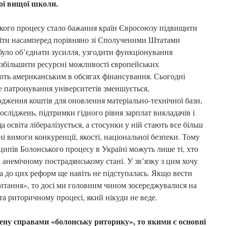
ої вищої школи.
ого процесу стало бажання країн Євросоюзу підвищити
віти насамперед порівняно зі Сполученими Штатами
було об’єднати зусилля, узгодити функціонування
а збільшити ресурсні можливості європейських
ають американським в обсягах фінансування. Сьогодні
 патронування університетів зменшується,
дження коштів для оновлення матеріально-технічної бази,
сліджень, підтримки гідного рівня зарплат викладачів і
а освіта лібералізується, а стосунки у ній стають все більш
і вимоги конкуренції, якості, національної безпеки. Тому
ципів Болонського процесу в Україні можуть лише ті, хто
 анемічному пострадянському стані. У зв’язку з цим хочу
а до цих реформ ще навіть не підступалась. Якщо вести
читання», то досі ми головним чином зосереджувалися на
а риторичному процесі, який нікуди не веде.
ену справами «болонську риторику», то якими є основні