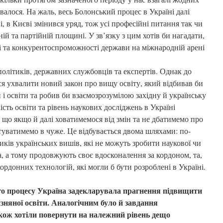
валося. На жаль, весь Болонський процес в Україні далі
і, в Києві змінився уряд, тож усі професійні питання так чи
ій та партійній площині. У зв’язку з цим хотів би нагадати,
і та конкурентоспроможності держави на міжнародній арені
політиків, державних службовців та експертів. Однак до
ся ухвалити новий закон про вищу освіту, який відбивав би
 і освіти та робив би взаємозрозумілою західну й українську
ість освіти та рівень наукових досліджень в Україні
що якщо й далі ховатимемося від змін та не дбатимемо про
естуватимемо в чуже. Це відбувається двома шляхами: по-
ків українських вишів, які не можуть зробити наукової чи
а, а тому продовжують своє вдосконалення за кордоном, та,
ордонних технологій, які могли б бути розроблені в Україні.
о процесу Україна задекларувала прагнення підвищити
няної освіти. Аналогічним було й завдання
кож хотіли повернути на належний рівень дещо