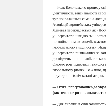
— Роль Болонського процесу оці
ідентичності, впізнаваності євр
тут покладаються саме на дослі
Асоціації європейських універс
Женева) перекладається як «Дос
університетів швидко змінюється
поглибленням автономії, взаємод
глобалізацією вищої освіти. Якщ
університетів визначалися за л
досліджень — інновації, то сього
Окремо розглядаються технологіч
глобальному рівнях. Важливо, що
індустрія — їхнім каталізатором.
— Отже, повертаючись до укра
фактично не розпочинався, то 
— Для України в силі залишаєтьс