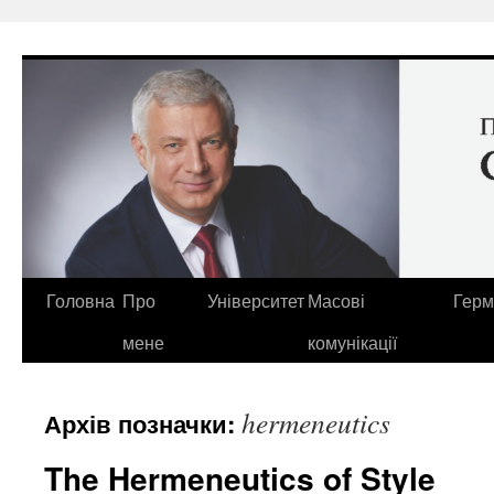
Перейти
до
вмісту
Головна
Про
Університет
Масові
Герм
мене
комунікації
hermeneutics
Архів позначки:
The Hermeneutics of Style