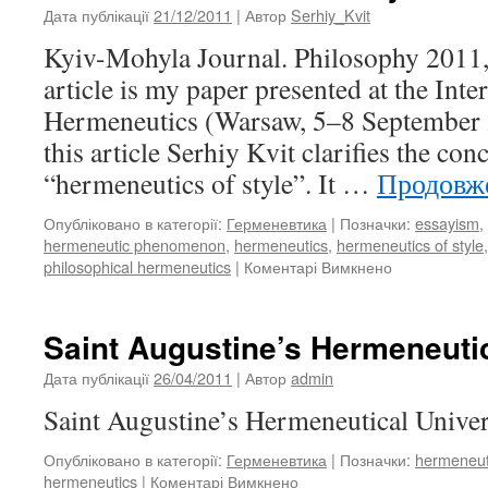
Дата публікації
21/12/2011
| Автор
Serhiy_Kvit
Kyiv-Mohyla Journal. Philosophy 2011, 
article is my paper presented at the Int
Hermeneutics (Warsaw, 5–8 September 2
this article Serhiy Kvit clarifies the con
“hermeneutics of style”. It …
Продовж
Опубліковано в категорії:
Герменевтика
|
Позначки:
essayism
,
hermeneutic phenomenon
,
hermeneutics
,
hermeneutics of style
philosophical hermeneutics
|
Коментарі Вимкнено
до
The
Hermeneutics
of
Saint Augustine’s Hermeneuti
Style
Дата публікації
26/04/2011
| Автор
admin
Saint Augustine’s Hermeneutical Unive
Опубліковано в категорії:
Герменевтика
|
Позначки:
hermeneut
hermeneutics
|
Коментарі Вимкнено
до