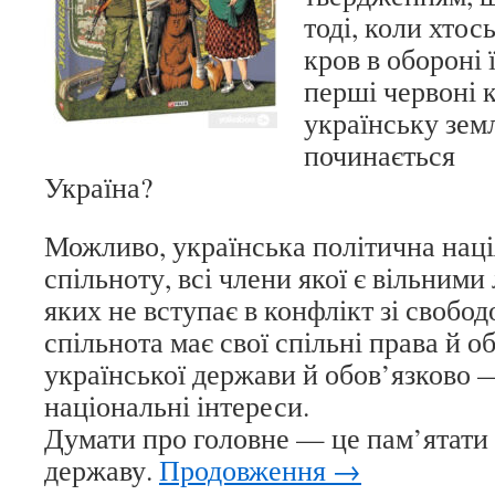
тоді, коли хто
кров в обороні 
перші червоні к
українську зем
починається
Україна?
Можливо, українська політична наці
спільноту, всі члени якої є вільними
яких не вступає в конфлікт зі свобод
спільнота має свої спільні права й о
української держави й обов’язково 
національні інтереси.
Думати про головне — це пам’ятати 
державу.
Продовження
→