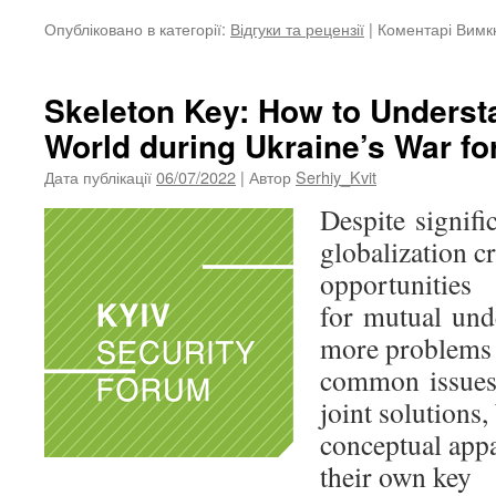
Опубліковано в категорії:
Відгуки та рецензії
|
Коментарі Вимк
Skeleton Key: How to Underst
World during Ukraine’s War f
Дата публікації
06/07/2022
| Автор
Serhiy_Kvit
Despite signific
globalization c
opportunities
for mutual und
more problems
common issues 
joint solutions,
conceptual appa
their own key