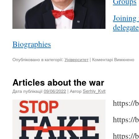
Groups
Joining 
delegate
Biographies
Опубліковано в категорії:
Університет
|
Коментарі Вимкнено
д
A
cu
re
Articles about the war
re
to
Дата публікації
09/06/2022
| Автор
Serhiy_Kvit
th
https://
w
in
Uk
https://
a
in
https:/
co