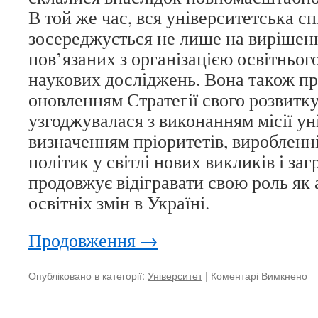
В той же час, вся університетська с
зосереджується не лише на вирішен
пов’язаних з організацією освітньог
наукових досліджень. Вона також п
оновленням Стратегії свого розвитку
узгоджувалася з виконанням місії ун
визначенням пріоритетів, виробленн
політик у світлі нових викликів і з
продовжує відігравати свою роль як 
освітніх змін в Україні.
Продовження
→
Опубліковано в категорії:
Університет
|
Коментарі Вимкнено
д
Рі
зв
2