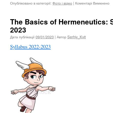
Опубліковано в категорії:
Фото і відео
|
Коментарі Вимкнено
д
В
з
ра
The Basics of Hermeneutics: 
2
2023
л
2
Дата публікації
09/01/2023
| Автор
Serhiy_Kvit
р.
Syllabus 2022-2023