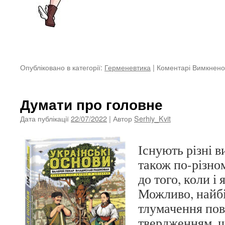
Опубліковано в категорії:
Герменевтика
|
Коментарі Вимкнено
Думати про головне
Дата публікації
22/07/2022
| Автор
Serhiy_Kvit
Існують різні в
також по-різно
до того, коли і
Можливо, найб
тлумачення пов
твердженням, щ