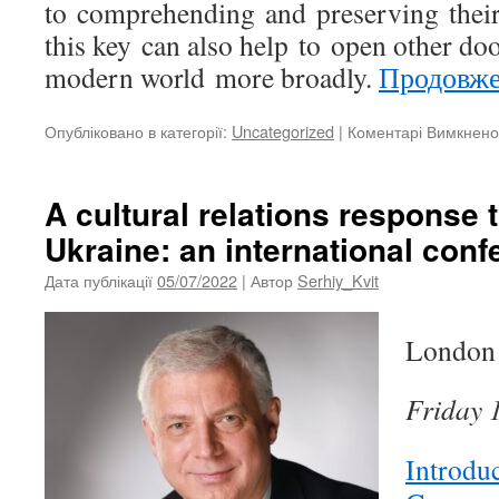
to comprehending and preserving thei
this key can also help to open other doo
modern world more broadly.
Продовж
Опубліковано в категорії:
Uncategorized
|
Коментарі Вимкнено
A cultural relations response t
Ukraine: an international con
Дата публікації
05/07/2022
| Автор
Serhiy_Kvit
London
Friday 
Introdu