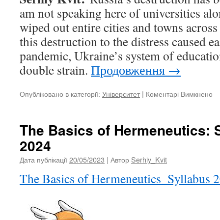
am not speaking here of universities al
wiped out entire cities and towns across
this destruction to the distress caused 
pandemic, Ukraine’s system of educatio
double strain.
Продовження
→
Опубліковано в категорії:
Університет
|
Коментарі Вимкнено
д
Uk
un
e
The Basics of Hermeneutics: 
in
2024
th
w
Дата публікації
20/05/2023
| Автор
Serhiy_Kvit
ef
b
The Basics of Hermeneutics_Syllabus 
ex