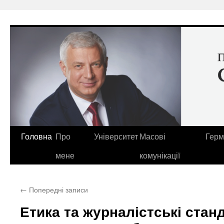
Перейти
до
вмісту
Головна
Про
Університет
Масові
Герм
мене
комунікації
←
Попередні записи
Етика та журналістські станд