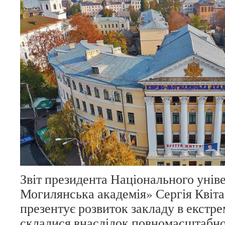
Звіт президента Національного унів
Могилянська академія» Сергія Квіта 
презентує розвиток закладу в екстр
склалися внаслідок повномасштабної р