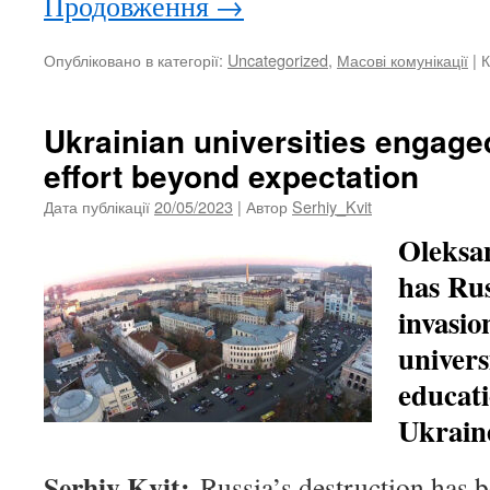
Продовження
→
Опубліковано в категорії:
Uncategorized
,
Масові комунікації
|
К
Ukrainian universities engage
effort beyond expectation
Дата публікації
20/05/2023
| Автор
Serhiy_Kvit
Oleksa
has Rus
invasio
univers
educati
Ukrain
Serhiy Kvit
:
Russia’s destruction has b